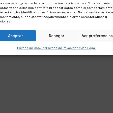
a almacenar y/o acceder a la información del dispositivo. El consentimien
 estas tecnologías nos permitirá procesar datos como el comportamiento
egación o las identificaciones únicas en este sitio. No consentir o retirar e
sentimiento, puede afectar negativamente a ciertas características y
nciones.
Aceptar
Denegar
Ver preferencias
Política de Cookies
Política de Privacidad
Aviso Legal