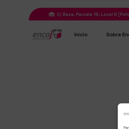
C/ Baza, Parcela 19, Local 6 (Polí
Inicio
Sobre En
Par