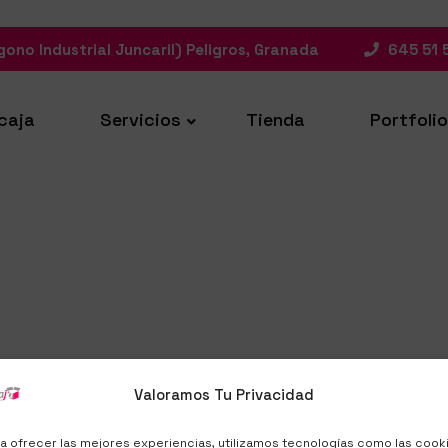
gono Industrial Juncaril) Peligros, Granada
645 51 
caja
Servicios
Tienda
Portfolio
Valoramos Tu Privacidad
a ofrecer las mejores experiencias, utilizamos tecnologías como las cook