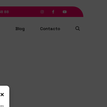
58 88
Blog
Contacto
ies