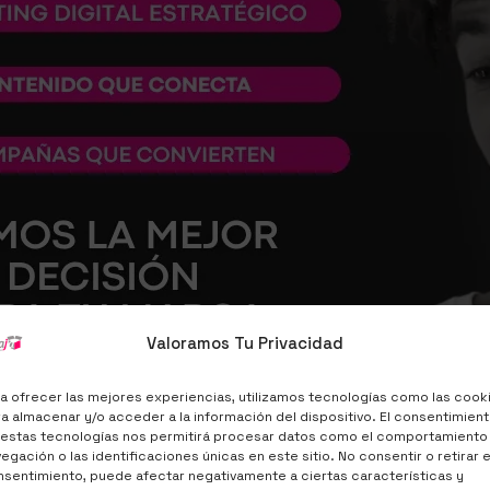
Valoramos Tu Privacidad
a ofrecer las mejores experiencias, utilizamos tecnologías como las cook
a almacenar y/o acceder a la información del dispositivo. El consentimien
 estas tecnologías nos permitirá procesar datos como el comportamiento
egación o las identificaciones únicas en este sitio. No consentir o retirar e
sentimiento, puede afectar negativamente a ciertas características y