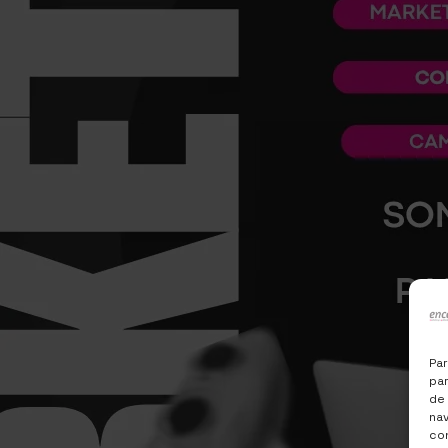
Par
par
de
nav
con