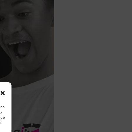
ies
to
 de
l