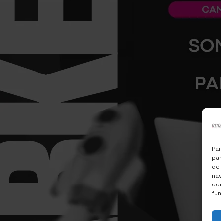
Par
par
de
nav
con
fu