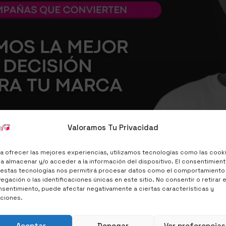
Valoramos Tu Privacidad
a ofrecer las mejores experiencias, utilizamos tecnologías como las cook
a almacenar y/o acceder a la información del dispositivo. El consentimien
 estas tecnologías nos permitirá procesar datos como el comportamiento
egación o las identificaciones únicas en este sitio. No consentir o retirar e
sentimiento, puede afectar negativamente a ciertas características y
nciones.
Aceptar
Denegar
Ver preferencias