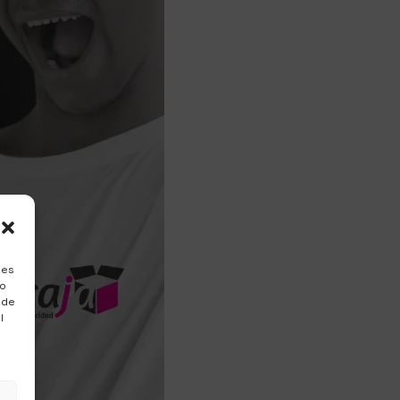
ies
to
 de
l