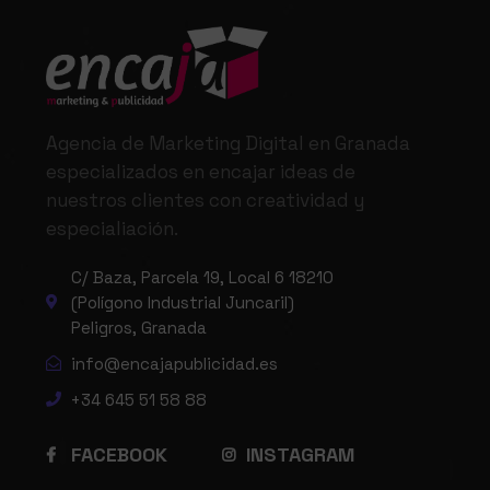
Agencia de Marketing Digital en Granada
especializados en encajar ideas de
nuestros clientes con creatividad y
especialiación.
C/ Baza, Parcela 19, Local 6 18210
(Polígono Industrial Juncaril)
Peligros, Granada
info@encajapublicidad.es
+34 645 51 58 88
FACEBOOK
INSTAGRAM